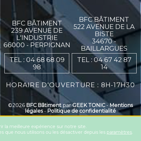
BFC BÂTIMENT
BFC BÂTIMENT
522 AVENUE DE LA
239 AVENUE DE
BISTE
L'INDUSTRIE
34670 -
66000 - PERPIGNAN
BAILLARGUES
TEL : 04 68 68 09
TEL : 04 67 42 87
98
14
HORAIRE D'OUVERTURE : 8H-17H30
©2026
BFC Bâtiment
par
GEEK TONIC
-
Mentions
légales
-
Politique de confidentialité
ir la meilleure expérience sur notre site.
es que nous utilisons ou les désactiver depuis les
paramètres
.