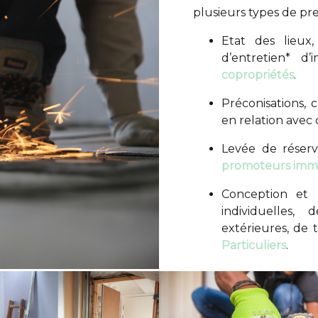
plusieurs types de pre
Etat des lieux,
d’entretien* d
copropriétés
.
Préconisations, c
en relation avec
Levée de réserv
promoteurs immo
Conception et 
individuelles
extérieures, de 
Particuliers
.