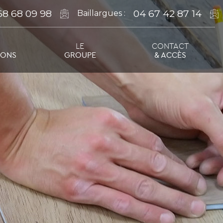
68 68 09 98
04 67 42 87 14
Baillargues :
LE
CONTACT
IONS
GROUPE
& ACCÈS