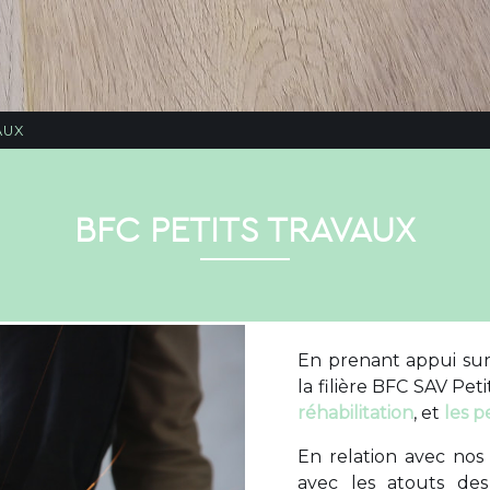
AUX
BFC PETITS TRAVAUX
En prenant appui sur
la filière BFC SAV Pe
réhabilitation
, et
les p
En relation avec nos
avec les atouts de