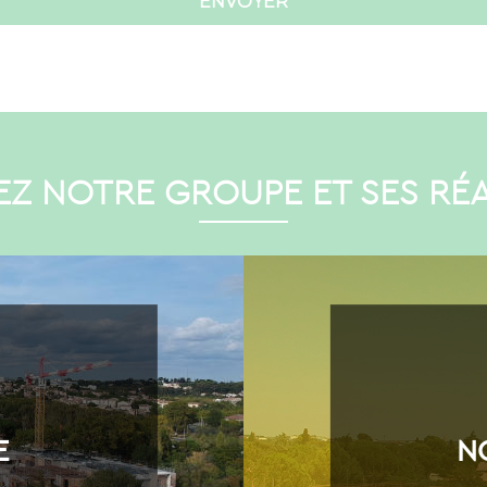
Z NOTRE GROUPE ET SES RÉA
E
N