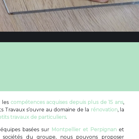
 les
compétences acquises depuis plus de 15 ans
,
tits Travaux s’ouvre au domaine de la
rénovation
, la
etits travaux de particuliers
.
 équipes basées sur
Montpellier et Perpignan
et
s sociétés du groupe, nous pouvons proposer